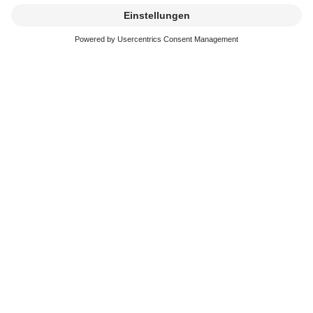
Kremierung
beauftragen
Erreichbarkeit
In der schweren Zeit stehen wir immer schnell und
kompetent an Ihrer Seite. Sie erreichen uns an 365
Tagen im Jahr.