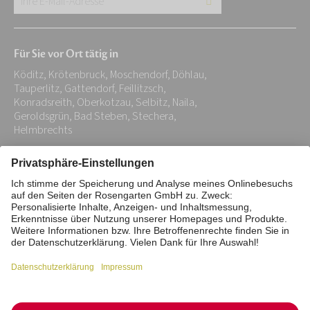
E-
Mail-
Für Sie vor Ort tätig in
Adresse:
Köditz, Krötenbruck, Moschendorf, Döhlau,
*
Tauperlitz, Gattendorf, Feillitzsch,
Konradsreith, Oberkotzau, Selbitz, Naila,
Geroldsgrün, Bad Steben, Stechera,
Helmbrechts
Impressum
Datenschutz
Stiftung
Interne Meldestelle
Zahlungsmittel
Vertrag widerrufen
Barrierefreiheitserklärung
Cookie/Tracking-Einstellungen