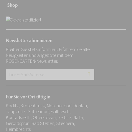
Shop
Newsletter abonnieren
Bleiben Sie stets informiert. Erfahren Sie alle
Neuigkeiten und Angebote mit dem
ROSENGARTEN-Newsletter.
Ihre
E-
Mail-
Für Sie vor Ort tätig in
Adresse:
Köditz, Krötenbruck, Moschendorf, Döhlau,
*
Tauperlitz, Gattendorf, Feillitzsch,
Konradsreith, Oberkotzau, Selbitz, Naila,
Geroldsgrün, Bad Steben, Stechera,
Helmbrechts