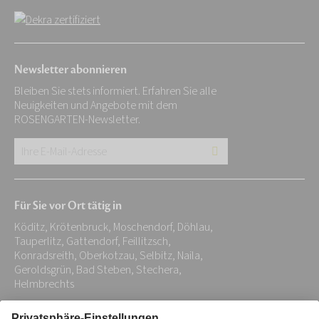
Newsletter abonnieren
Bleiben Sie stets informiert. Erfahren Sie alle
Neuigkeiten und Angebote mit dem
ROSENGARTEN-Newsletter.
Ihre
E-
Mail-
Für Sie vor Ort tätig in
Adresse:
Köditz, Krötenbruck, Moschendorf, Döhlau,
*
Tauperlitz, Gattendorf, Feillitzsch,
Konradsreith, Oberkotzau, Selbitz, Naila,
Geroldsgrün, Bad Steben, Stechera,
Helmbrechts