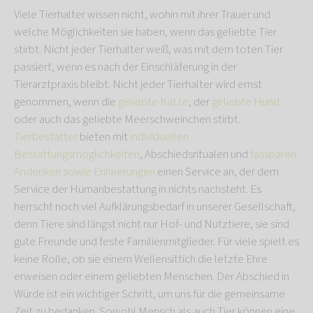
Viele Tierhalter wissen nicht, wohin mit ihrer Trauer und
welche Möglichkeiten sie haben, wenn das geliebte Tier
stirbt. Nicht jeder Tierhalter weiß, was mit dem toten Tier
passiert, wenn es nach der Einschläferung in der
Tierarztpraxis bleibt. Nicht jeder Tierhalter wird ernst
genommen, wenn die
geliebte Katze
, der
geliebte Hund
oder auch das geliebte Meerschweinchen stirbt.
Tierbestatter
bieten mit
individuellen
Bestattungsmöglichkeiten
, Abschiedsritualen und
fassbaren
Andenken sowie Erinnerungen
einen Service an, der dem
Service der Humanbestattung in nichts nachsteht. Es
herrscht noch viel Aufklärungsbedarf in unserer Gesellschaft,
denn Tiere sind längst nicht nur Hof- und Nutztiere, sie sind
gute Freunde und feste Familienmitglieder. Für viele spielt es
keine Rolle, ob sie einem Wellensittich die letzte Ehre
erweisen oder einem geliebten Menschen. Der Abschied in
Würde ist ein wichtiger Schritt, um uns für die gemeinsame
Zeit zu bedanken. Sowohl Mensch als auch Tier können eine