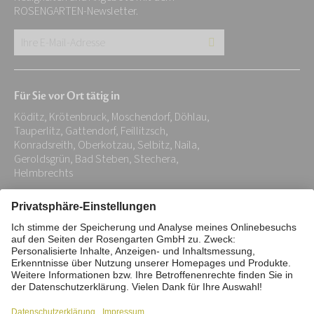
ROSENGARTEN-Newsletter.
Ihre
E-
Mail-
Für Sie vor Ort tätig in
Adresse:
Köditz, Krötenbruck, Moschendorf, Döhlau,
*
Tauperlitz, Gattendorf, Feillitzsch,
Konradsreith, Oberkotzau, Selbitz, Naila,
Geroldsgrün, Bad Steben, Stechera,
Helmbrechts
Impressum
Datenschutz
Stiftung
Interne Meldestelle
Zahlungsmittel
Vertrag widerrufen
Barrierefreiheitserklärung
Cookie/Tracking-Einstellungen