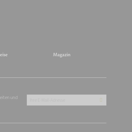
eise
Magazin
keiten und
Ihre
E-
Mail-
Adresse: