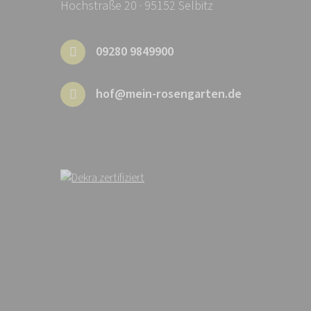
Hochstraße 20 · 95152 Selbitz
09280 9849900
hof@mein-rosengarten.de