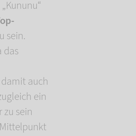
m „Kununu“
op-
 sein.
a das
t damit auch
ugleich ein
r zu sein
Mittelpunkt