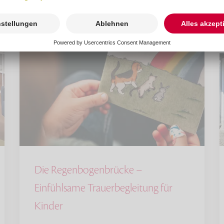
Die Regenbogenbrücke –
Einfühlsame Trauerbegleitung für
Kinder