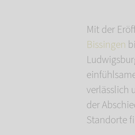
Mit der Erö
Bissingen
bi
Ludwigsburg
einfühlsam
verlässlich
der Abschi
Standorte f