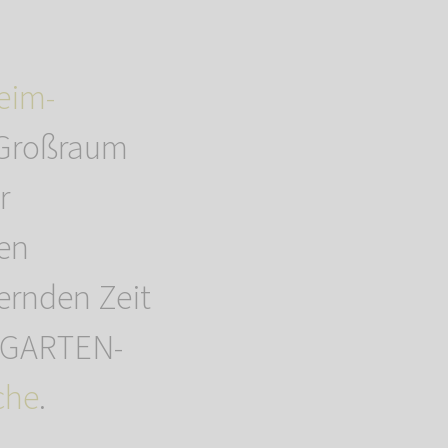
eim-
 Großraum
r
en
ernden Zeit
ENGARTEN-
che
.