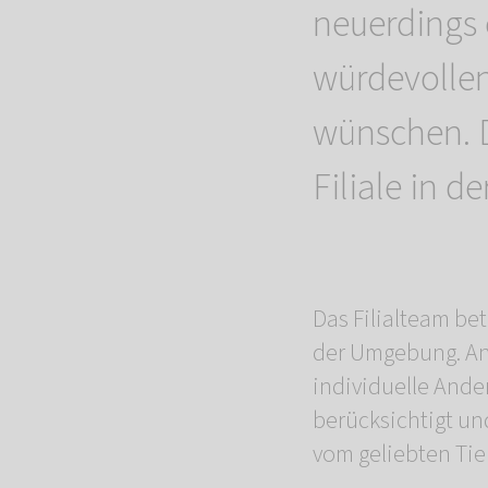
neuerdings 
würdevollen
wünschen. 
Filiale in d
Das Filialteam be
der Umgebung. An
individuelle And
berücksichtigt un
vom geliebten Tier