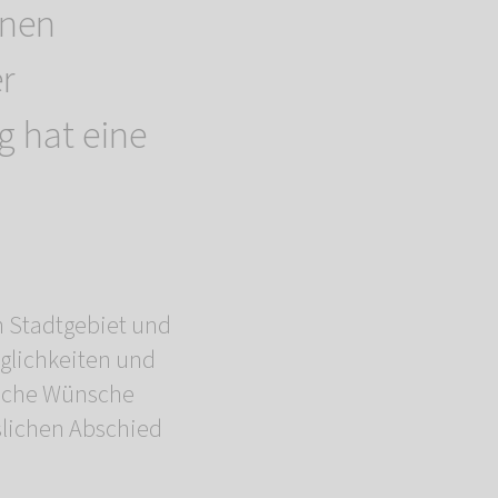
inen
r
 hat eine
m Stadtgebiet und
glichkeiten und
eiche Wünsche
slichen Abschied