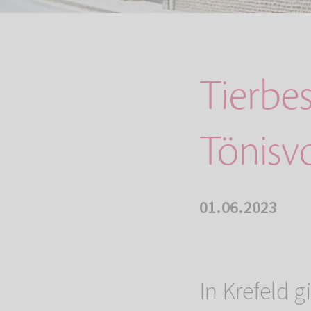
Tierbe
Tönisv
01.06.2023
In Krefeld g