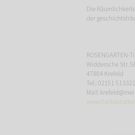
Die Räumlichkeite
der geschichtsträ
ROSENGARTEN-Tie
Widdersche Str. 5
47804 Krefeld
Tel.: 02151 51332
Mail: krefeld@me
www.tierbestatter