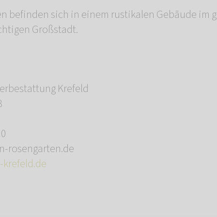
n befinden sich in einem rustikalen Gebäude im 
chtigen Großstadt.
rbestattung Krefeld
8
10
in-rosengarten.de
-krefeld.de